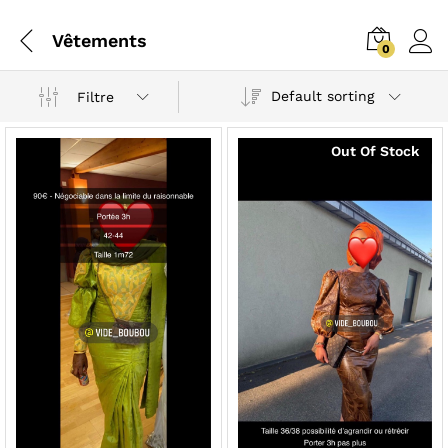
Vêtements
0
Default sorting
Filtre
Out Of Stock
x
ce
ce