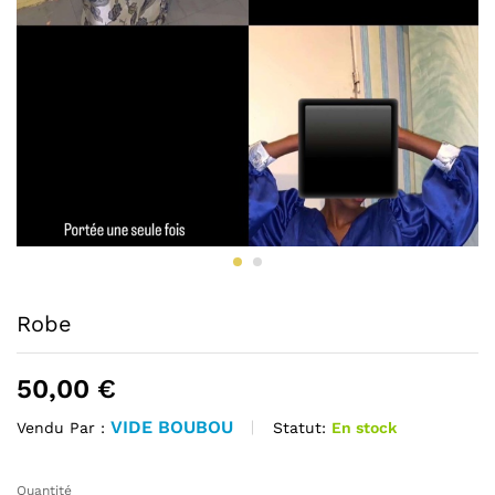
Robe
50,00
€
VIDE BOUBOU
Statut:
En stock
Vendu Par :
Quantité
Robe