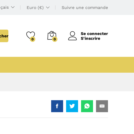
çais
Euro (€)
Suivre une commande
Se connecter
cher
S'inscrire
0
0