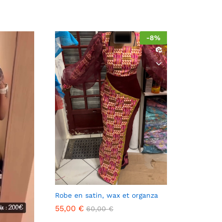
-
8
%
Robe en satin, wax et organza
55,00
€
60,00
€