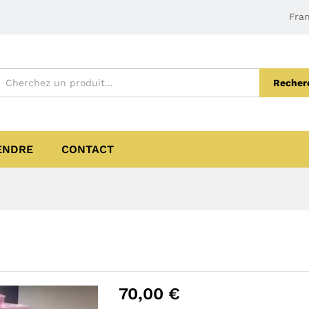
Fran
Recher
ENDRE
CONTACT
70,00
€