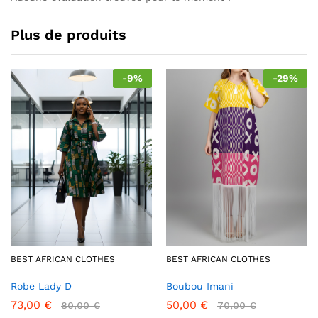
Plus de produits
-
9
%
-
29
%
BEST AFRICAN CLOTHES
BEST AFRICAN CLOTHES
Robe Lady D
Boubou Imani
73,00
€
50,00
€
80,00
€
70,00
€