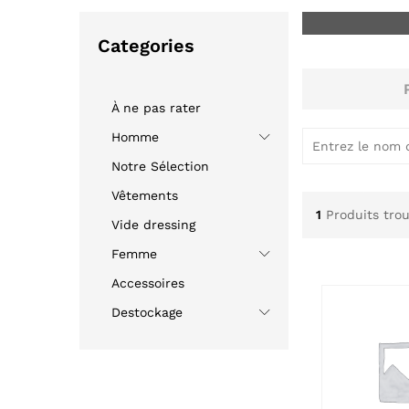
Categories
À ne pas rater
Homme
Notre Sélection
Aucune év
moment !
Vêtements
1
Produits tro
Vide dressing
Femme
Accessoires
Destockage