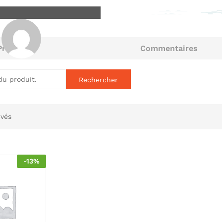
Produits
Commentaires
Gaissiry
aluation trouvée pour le
uvés
-
13
%