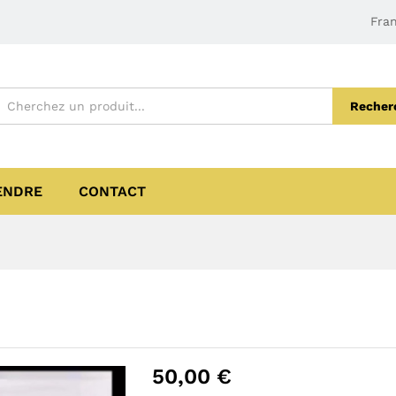
Fran
Recher
ENDRE
CONTACT
50,00
€