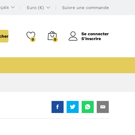
çais
Euro (€)
Suivre une commande
Se connecter
cher
S'inscrire
0
0