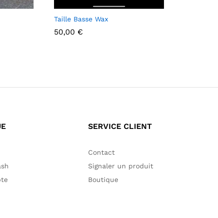
Taille Basse Wax
50,00
€
50,00
€
UE
SERVICE CLIENT
Contact
ash
Signaler un produit
te
Boutique