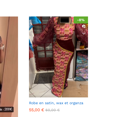
-
8
%
Robe en satin, wax et organza
55,00
€
60,00
€