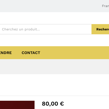
Fran
Recher
ENDRE
CONTACT
80,00
€