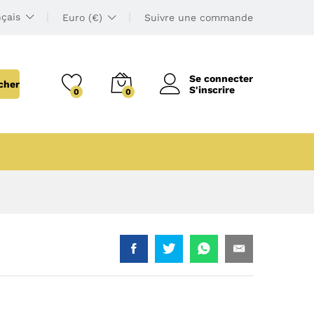
çais
Euro (€)
Suivre une commande
Se connecter
cher
S'inscrire
0
0