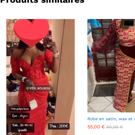
Robe en satin, wax et 
55,00
€
60,00
€