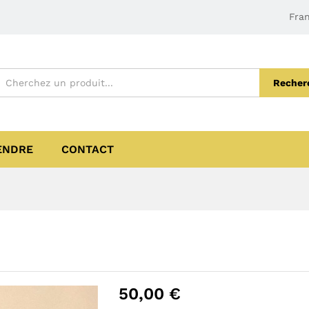
Fran
Recher
ENDRE
CONTACT
50,00
€