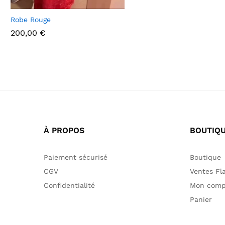
55,00
€
60,00
€
Robe Rouge
200,00
€
200,00
€
À PROPOS
BOUTIQ
Paiement sécurisé
Boutique
CGV
Ventes Fl
Confidentialité
Mon comp
Panier