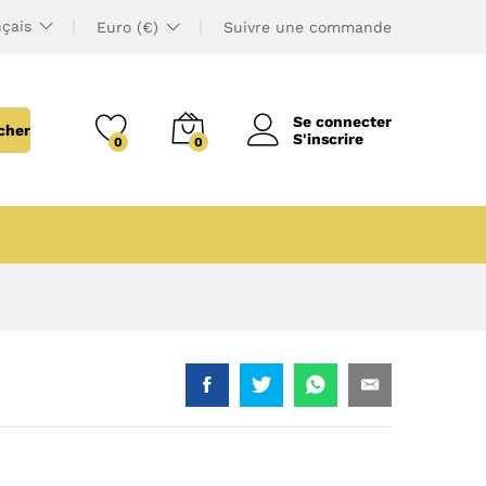
çais
Euro (€)
Suivre une commande
Se connecter
cher
S'inscrire
0
0