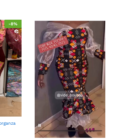
-
8
%
organza