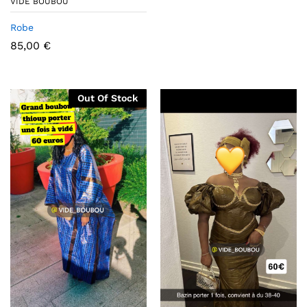
VIDE BOUBOU
Robe
85,00
€
Out Of Stock