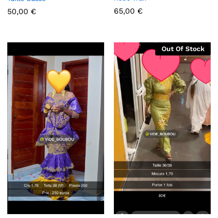
65,00
€
50,00
€
Out Of Stock