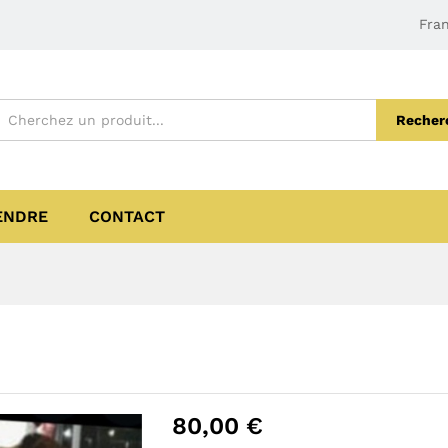
Fran
Recher
ENDRE
CONTACT
80,00
€