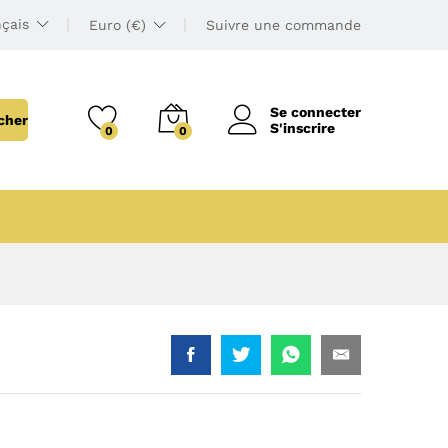
çais
Euro (€)
Suivre une commande
Se connecter
cher
S'inscrire
0
0