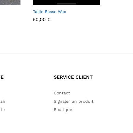
Taille Basse Wax
50,00
€
50,00
€
UE
SERVICE CLIENT
Contact
ash
Signaler un produit
te
Boutique