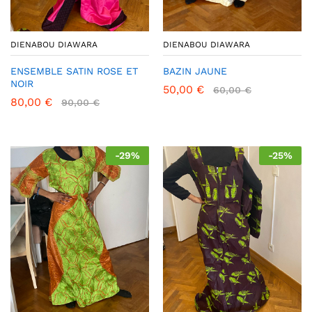
DIENABOU DIAWARA
DIENABOU DIAWARA
ENSEMBLE SATIN ROSE ET
BAZIN JAUNE
NOIR
50,00
€
60,00
€
80,00
€
90,00
€
-
29
%
-
25
%