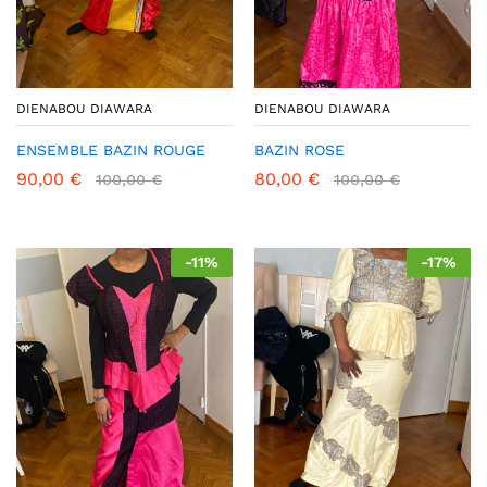
DIENABOU DIAWARA
DIENABOU DIAWARA
ENSEMBLE BAZIN ROUGE
BAZIN ROSE
90,00
€
80,00
€
100,00
€
100,00
€
-
11
%
-
17
%