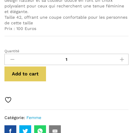
design flatteur et sa couleur douce en font un choix
polyvalent pour ceux qui recherchent une tenue féminine
et élégante.
Taille 42, offrant une coupe confortable pour les personnes
de cette taille
Prix : 100 Euros
Quantité
ROBE
PERLE
AVEC
STRASS
Add to cart
quantité
Catégorie:
Femme