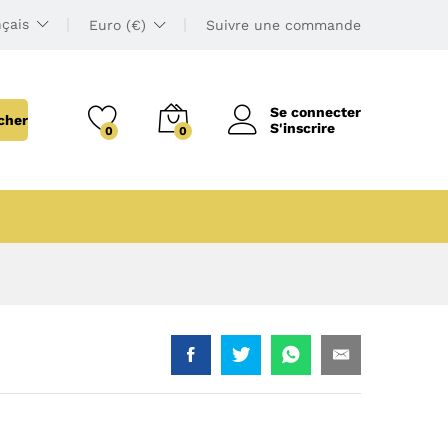
çais
Euro (€)
Suivre une commande
Se connecter
cher
S'inscrire
0
0