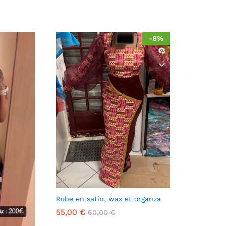
-
8
%
Robe en satin, wax et organza
55,00
€
60,00
€