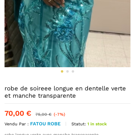
robe de soireee longue en dentelle verte
et manche transparente
70,00
€
75,00
€
(-7%)
FATOU ROBE
Statut:
1 in stock
Vendu Par :
robe longue verte avec manche transparente