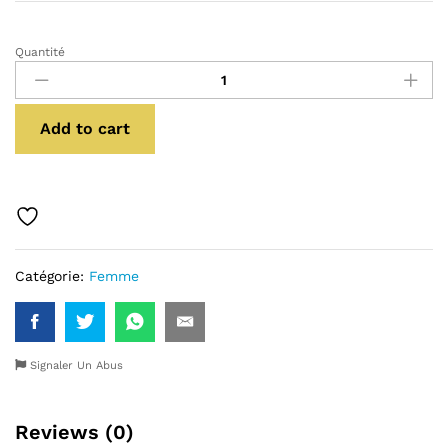
Quantité
Robe
corset
quantité
Add to cart
Catégorie:
Femme
Signaler Un Abus
Reviews (0)