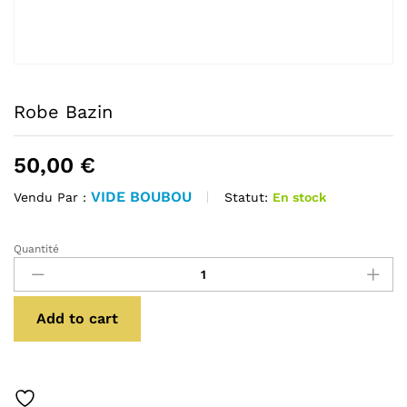
Robe Bazin
50,00
€
VIDE BOUBOU
Statut:
En stock
Vendu Par :
Quantité
Robe
Bazin
quantité
Add to cart