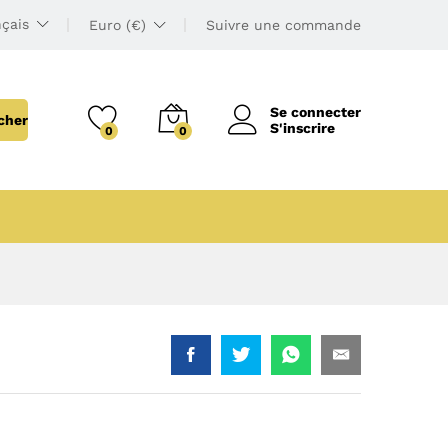
çais
Euro (€)
Suivre une commande
Se connecter
cher
S'inscrire
0
0