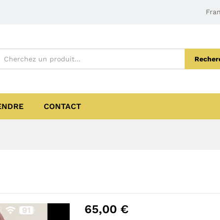
Fran
Recher
ENDRE
CONTACT
65,00
€