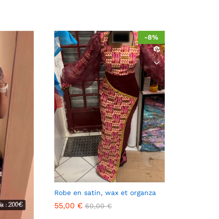
-
8
%
Robe en satin, wax et organza
55,00
€
60,00
€