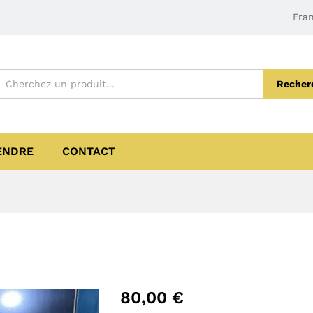
Fran
Recher
ENDRE
CONTACT
80,00
€