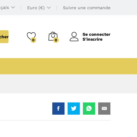
çais
Euro (€)
Suivre une commande
Se connecter
cher
S'inscrire
0
0