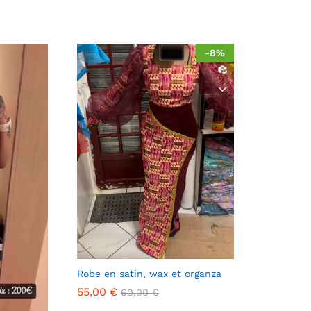
-
8
%
Robe en satin, wax et organza
55,00
€
60,00
€