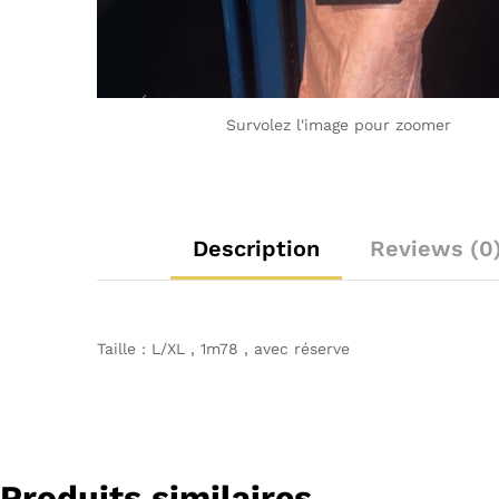
Survolez l'image pour zoomer
Description
Reviews (0
Taille : L/XL , 1m78 , avec réserve
Produits similaires