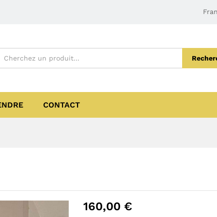
Fran
Recher
ENDRE
CONTACT
160,00
€