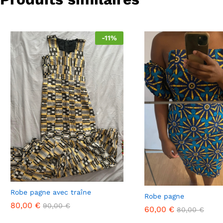
-
11
%
Robe pagne avec traîne
Robe pagne
80,00
€
90,00
€
60,00
€
80,00
€