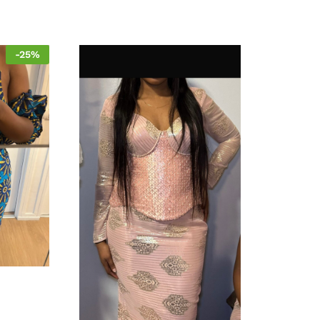
-
25
%