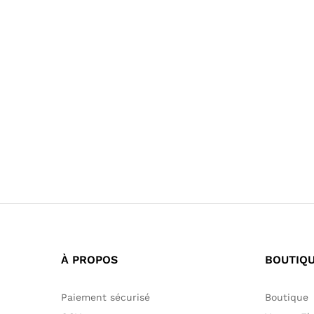
80,00
€
90,00
€
60,00
€
80,00
€
À PROPOS
BOUTIQ
Paiement sécurisé
Boutique