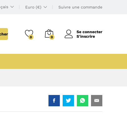
çais
Euro (€)
Suivre une commande
Se connecter
cher
S'inscrire
0
0