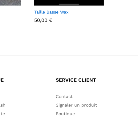
Taille Basse Wax
50,00
€
50,00
€
UE
SERVICE CLIENT
Contact
ash
Signaler un produit
te
Boutique