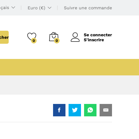
çais
Euro (€)
Suivre une commande
Se connecter
cher
S'inscrire
0
0