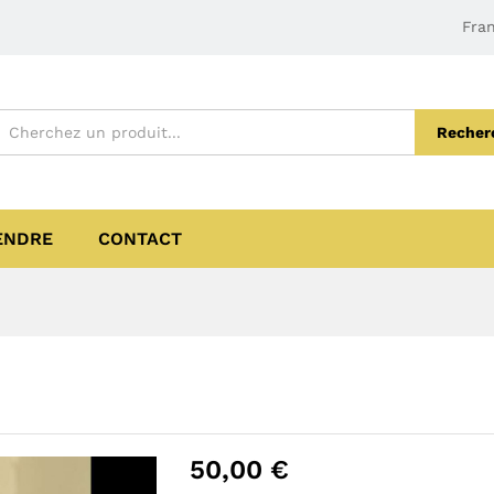
Fran
Recher
ENDRE
CONTACT
50,00
€