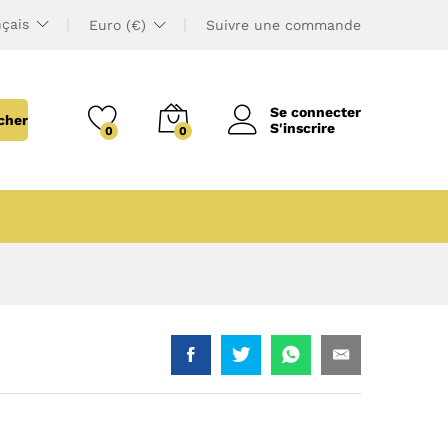
çais
Euro (€)
Suivre une commande
Se connecter
cher
S'inscrire
0
0