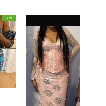
-
25
%