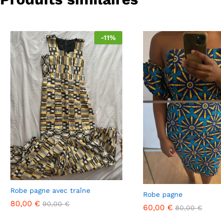
-
11
%
Robe pagne avec traîne
Robe pagne
80,00
€
90,00
€
60,00
€
80,00
€