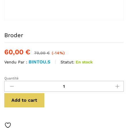
Broder
60,00
€
70,00
€
(-14%)
BINTOU.S
Statut:
En stock
Vendu Par :
Quantité
Broder
quantité
Add to cart