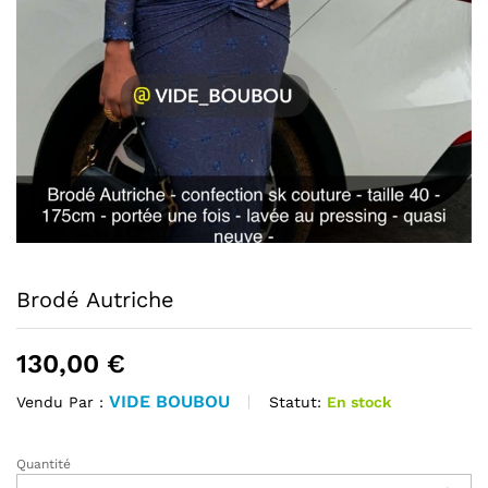
Brodé Autriche
130,00
€
VIDE BOUBOU
Statut:
En stock
Vendu Par :
Quantité
Brodé