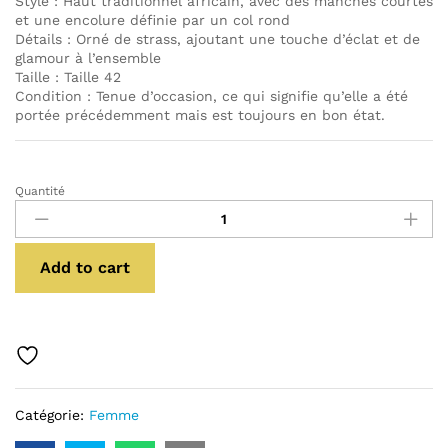
Style : Haut traditionnel africain, avec des manches courtes
et une encolure définie par un col rond
Détails : Orné de strass, ajoutant une touche d’éclat et de
glamour à l’ensemble
Taille : Taille 42
Condition : Tenue d’occasion, ce qui signifie qu’elle a été
portée précédemment mais est toujours en bon état.
Quantité
BAZIN
NOIR
D
OCCASION
Add to cart
quantité
Catégorie:
Femme