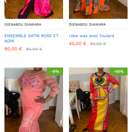
DIENABOU DIAWARA
DIENABOU DIAWARA
ENSEMBLE SATIN ROSE ET
robe wax avec foulard
NOIR
45,00
€
50,00
€
80,00
€
90,00
€
-
9
%
-
10
%