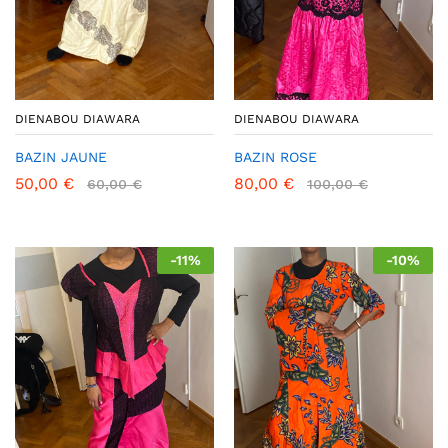
DIENABOU DIAWARA
DIENABOU DIAWARA
BAZIN JAUNE
BAZIN ROSE
50,00
€
80,00
€
60,00
€
100,00
€
-
11
%
-
10
%