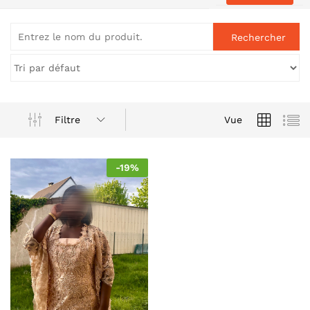
Filtre
Vue
-
19
%