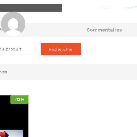
Produits
Commentaires
Awa Niang
aluation trouvée pour le
uvés
-
13
%