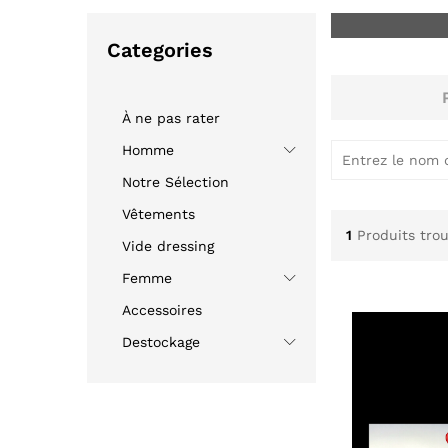
Categories
À ne pas rater
Homme
Notre Sélection
Aucune év
moment !
Vêtements
1
Produits tro
Vide dressing
Femme
Accessoires
Destockage