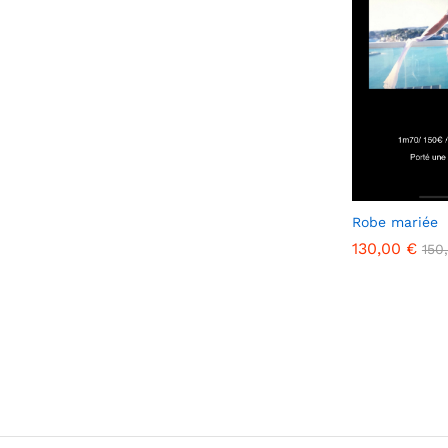
Robe mariée
130,00
€
150
130,00
€
150