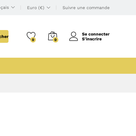
çais
Euro (€)
Suivre une commande
Se connecter
cher
S'inscrire
0
0