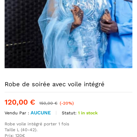
Robe de soirée avec voile intégré
120,00
€
150,00
€
(-20%)
AUCUNE
Statut:
1 in stock
Vendu Par :
Robe voile intégré porter 1 fois
Taille L (40-42).
Prix: 120€